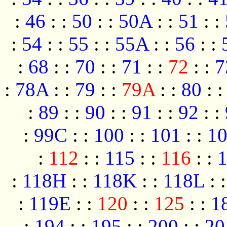
:
46
:
:
50
:
:
50A
:
:
51
:
:
:
54
:
:
55
:
:
55A
:
:
56
:
:
:
68
:
:
70
:
:
71
:
:
72
:
:
7
:
78A
:
:
79
:
:
79A
:
:
80
:
:
89
:
:
90
:
:
91
:
:
92
:
:
:
99C
:
:
100
:
:
101
:
:
1
:
112
:
:
115
:
:
116
:
:
:
118H
:
:
118K
:
:
118L
:
:
119E
:
:
120
:
:
125
:
:
1
:
194
:
:
195
:
:
200
:
:
20