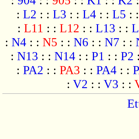
:
904
:
:
905
:
:
K1
:
:
K2
:
L2
:
:
L3
:
:
L4
:
:
L5
:
:
L11
:
:
L12
:
:
L13
:
:
L
:
N4
:
:
N5
:
:
N6
:
:
N7
:
:
:
N13
:
:
N14
:
:
P1
:
:
P2
:
PA2
:
:
PA3
:
:
PA4
:
:
:
V2
:
:
V3
:
:
Et