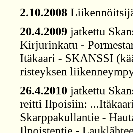
2.10.2008
Liikennöitsij
20.4.2009
jatkettu Skans
Kirjurinkatu - Pormesta
Itäkaari - SKANSSI (kä
risteyksen liikenneympy
26.4.2010
jatkettu Skans
reitti Ilpoisiin: ...Itäka
Skarppakullantie - Hauta
Ilpoistentie - Laukläht