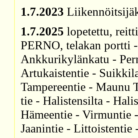
1.7.2023
Liikennöitsijä
1.7.2025
lopetettu, reit
PERNO, telakan portti -
Ankkurikylänkatu - Pern
Artukaistentie - Suikkil
Tampereentie - Maunu T
tie - Halistensilta - Hal
Hämeentie - Virmuntie -
Jaanintie - Littoistentie