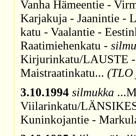
Vanha Hämeentie - Virm
Karjakuja - Jaanintie - 
katu - Vaalantie - Eesti
Raatimiehenkatu -
silm
Kirjurinkatu/LAUSTE - 
Maistraatinkatu...
(TLO 
3.10.1994
silmukka
...M
Viilarinkatu/LÄNSIKES
Kuninkojantie - Markula