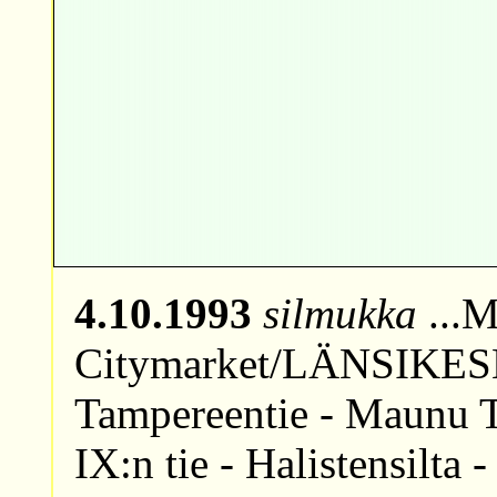
4.10.1993
silmukka
...M
Citymarket/LÄNSIKESK
Tampereentie - Maunu T
IX:n tie - Halistensilta 