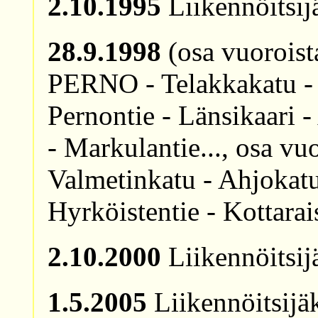
2.10.1995
Liikennöitsij
28.9.1998
(osa vuoroista
PERNO - Telakkakatu - 
Pernontie - Länsikaari -
- Markulantie..., osa vu
Valmetinkatu - Ahjokatu 
Hyrköistentie - Kottarai
2.10.2000
Liikennöitsij
1.5.2005
Liikennöitsijä