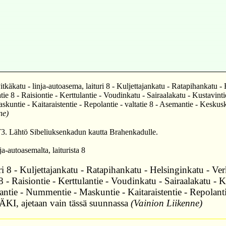
atu - linja-autoasema, laituri 8 - Kuljettajankatu - Ratapihankatu - H
e 8 - Raisiontie - Kerttulantie - Voudinkatu - Sairaalakatu - Kustavint
skuntie - Kaitaraistentie - Repolantie - valtatie 8 - Asemantie - Kes
ne)
 PT3. Lähtö Sibeliuksenkadun kautta Brahenkadulle.
ja-autoasemalta, laiturista 8
8 - Kuljettajankatu - Ratapihankatu - Helsinginkatu - Verk
 - Raisiontie - Kerttulantie - Voudinkatu - Sairaalakatu - 
ntie - Nummentie - Maskuntie - Kaitaraistentie - Repolanti
, ajetaan vain tässä suunnassa
(Vainion Liikenne)