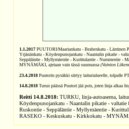
1.1.2017
PUUTORI/Maariankatu - Brahenkatu - Läntinen Pitkäk
Yrjänänkatu - Köydenpunojankatu - Naantalin pikatie - valtati
Seppäläntie - Myllymäentie - Kurittulantie - Nummentie - Ma
MYNÄMÄKI, ajetaan vain tässä suunnassa
(Vainion Liiken
23.4.2018
Puutorin pysäkki siirtyy laiturialueelle, tolpalle
14.8.2018
Turun päässä Puutori jää pois, joten linja alkaa lin
Reitti 14.8.2018:
TURKU, linja-autoasema, laituri 
Köydenpunojankatu - Naantalin pikatie - valtatie 8
Ruskontie - Seppäläntie - Myllymäentie - Kurittula
RASEKO - Keskuskatu - Kirkkokatu - MYNÄMÄKI