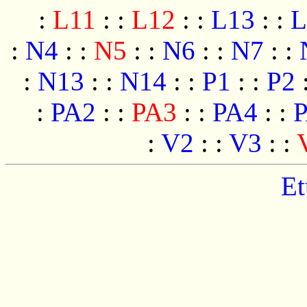
:
L11
:
:
L12
:
:
L13
:
:
L
:
N4
:
:
N5
:
:
N6
:
:
N7
:
:
:
N13
:
:
N14
:
:
P1
:
:
P2
:
PA2
:
:
PA3
:
:
PA4
:
:
:
V2
:
:
V3
:
:
Et