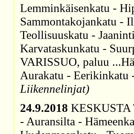
Lemminkäisenkatu - Hip
Sammontakojankatu - Ilm
Teollisuuskatu - Jaaninti
Karvataskunkatu - Suurp
VARISSUO, paluu ...Häm
Aurakatu - Eerikinka
Liikennelinjat)
24.9.2018
KESKUSTA T8
- Auransilta - Hämeenka