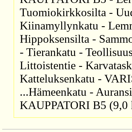
Tuomiokirkkosilta - U
Kiinamyllynkatu - Lemm
Hippoksensilta - Sammo
- Tierankatu - Teollisuus
Littoistentie - Karvatas
Katteluksenkatu - VARI
...Hämeenkatu - Auransil
KAUPPATORI B5 (9,0