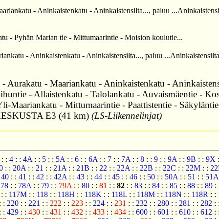
katu - Aninkaistenkatu - Aninkaistensilta..., paluu ...Aninkaistensil
 - Pyhän Marian tie - Mittumaarintie - Moision koulutie...
tu - Aninkaistenkatu - Aninkaistensilta..., paluu ...Aninkaistensilta
rakatu - Maariankatu - Aninkaistenkatu - Aninkaistensilt
ihuntie - Allaistenkatu - Talolankatu - Auvaismäentie - K
Yli-Maariankatu - Mittumaarintie - Paattistentie - Säkylän
 - KESKUSTA E3 (41 km)
(LS-Liikennelinjat)
:
:
4
:
:
4A
:
:
5
:
:
5A
:
:
6
:
:
6A
:
:
7
:
:
7A
:
:
8
:
:
9
:
:
9A
:
:
9B
:
:
9X
0
:
:
20A
:
:
21
:
:
21A
:
:
21B
:
:
22
:
:
22A
:
:
22B
:
:
22C
:
:
22M
:
:
22
:
40
:
:
41
:
:
42
:
:
42A
:
:
43
:
:
44
:
:
45
:
:
46
:
:
50
:
:
50A
:
:
51
:
:
51A
:
78
:
:
78A
:
:
79
:
:
79A
:
:
80
:
:
81
:
:
82
:
:
83
:
:
84
:
:
85
:
:
88
:
:
89
:
:
:
117M
:
:
118
:
:
118H
:
:
118K
:
:
118L
:
:
118M
:
:
118N
:
:
118R
:
:
:
:
220
:
:
221
:
:
222
:
:
223
:
:
224
:
:
231
:
:
232
:
:
280
:
:
281
:
:
282
:
:
:
429
:
:
430
:
:
431
:
:
432
:
:
433
:
:
434
:
:
600
:
:
601
:
:
610
:
:
612
: