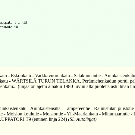
 Eskonkatu - Varkkavuorenkatu - Satakunnantie - Aninkaistenkatu - 
rminkatu - WÄRTSILÄ TURUN TELAKKA, Perämiehenkadun portti, paluu .
katu... (linjaa on ajettu ainakin 1980-luvun alkupuolelta asti ilman l
stenkatu - Aninkaistensilta - Tampereentie - Raunistulan puistotie -
ntie - Moision koulutie - Moisiontie - Yli-Maariankatu - Mittumaarintie
 KAUPPATORI T9 (entinen linja 224)
(SL-Autolinjat)