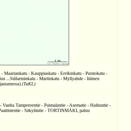
Maariankatu - Kauppiaskatu - Eerikinkatu - Puistokatu -
..Stålarminkatu - Martinkatu - Myllyahde - Itäinen
injanumeroa)
(TuKL)
 Vanha Tampereentie - Paimalantie - Asematie - Haihuntie -
 - Paattistentie - Säkyläntie - TORTINMÄKI, paluu