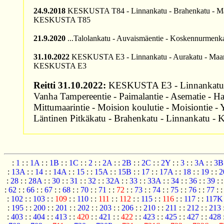
24.9.2018
KESKUSTA T84 - Linnankatu - Brahenkatu - Maarian
KESKUSTA T85
21.9.2020
...Talolankatu - Auvaismäentie - Koskennurmenkatu
31.10.2022
KESKUSTA E3 - Linnankatu - Aurakatu - Maarianka
KESKUSTA E3
Reitti 31.10.2022:
KESKUSTA E3 - Linnankatu - Au
Vanha Tampereentie - Paimalantie - Asematie - Ha
Mittumaarintie - Moision koulutie - Moisiontie - 
Läntinen Pitkäkatu - Brahenkatu - Linnankatu
:
1
:
:
1A
:
:
1B
:
:
1C
:
:
2
:
:
2A
:
:
2B
:
:
2C
:
:
2Y
:
:
3
:
:
3A
:
:
3B
:
13A
:
:
14
:
:
14A
:
:
15
:
:
15A
:
:
15B
:
:
17
:
:
17A
:
:
18
:
:
19
:
:
2
:
28
:
:
28A
:
:
30
:
:
31
:
:
32
:
:
32A
:
:
33
:
:
33A
:
:
34
:
:
36
:
:
39
:
:
62
:
:
66
:
:
67
:
:
68
:
:
70
:
:
71
:
:
72
:
:
73
:
:
74
:
:
75
:
:
76
:
:
77
:
:
102
:
:
103
:
:
109
:
:
110
:
:
111
:
:
112
:
:
115
:
:
116
:
:
117
:
:
117K
:
195
:
:
200
:
:
201
:
:
202
:
:
203
:
:
206
:
:
210
:
:
211
:
:
212
:
:
213
:
403
:
:
404
:
:
413
:
:
420
:
:
421
:
:
422
:
:
423
:
:
425
:
:
427
:
:
428