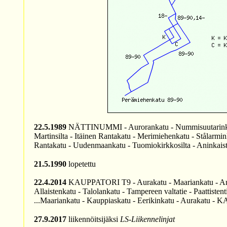
22.5.1989
NÄTTINUMMI - Aurorankatu - Nummisuutarinkatu -
Martinsilta - Itäinen Rantakatu - Merimiehenkatu - Ståla
Rantakatu - Uudenmaankatu - Tuomiokirkkosilta - Aninkaisten
21.5.1990
lopetettu
22.4.2014
KAUPPATORI T9 - Aurakatu - Maariankatu - Aninkai
Allaistenkatu - Talolankatu - Tampereen valtatie - Paattiste
...Maariankatu - Kauppiaskatu - Eerikinkatu - Aurakatu -
27.9.2017
liikennöitsijäksi
LS-Liikennelinjat