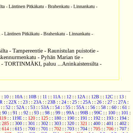
ta - Läntinen Pitkäkatu - Brahenkatu - Linnankatu -
 - Läntinen Pitkäkatu - Brahenkatu - Linnankatu -
a - Tampereentie - Raunistulan puistotie -
oskennurmenkatu - Pyhän Marian tie -
tie - TORTINMÄKI, paluu ...Aninkaistensilta -
:
:
10
:
:
10A
:
:
10B
:
:
11
:
:
11A
:
:
12
:
:
12A
:
:
12B
:
:
12C
:
:
13
:
R
:
:
22X
:
:
23
:
:
23A
:
:
23B
:
:
24
:
:
25
:
:
25A
:
:
26
:
:
27
:
:
27A
:
:
:
52
:
:
52A
:
:
53
:
:
53A
:
:
54
:
:
55
:
:
55A
:
:
56
:
:
58
:
:
60
:
:
61
:
:
90
:
:
91
:
:
92
:
:
93
:
:
98
:
:
99
:
:
99A
:
:
99B
:
:
99C
:
:
100
:
:
101
:
119
:
:
119E
:
:
120
:
:
125
:
:
180
:
:
190
:
:
191
:
:
192
:
:
193
:
:
194
:
:
285
:
:
300
:
:
301
:
:
302
:
:
303
:
:
320
:
:
321
:
:
400
:
:
401
:
:
402
:
:
614
:
:
615
:
:
700
:
:
701
:
:
702
:
:
703
:
:
704
:
:
705
:
:
706
:
:
707
: