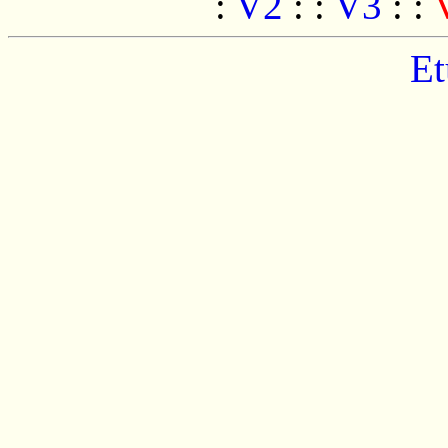
:
V2
:
:
V3
:
:
Et