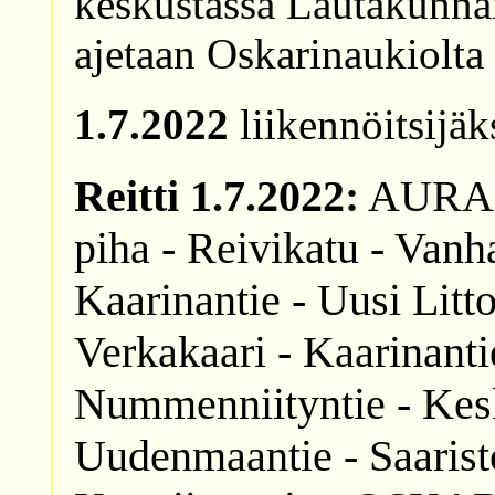
keskustassa Lautakunnan
ajetaan Oskarinaukiolta 
1.7.2022
liikennöitsijäk
Reitti 1.7.2022:
AURAN
piha - Reivikatu - Vanha
Kaarinantie - Uusi Littoi
Verkakaari - Kaarinanti
Nummenniityntie - Keski
Uudenmaantie - Saaristo