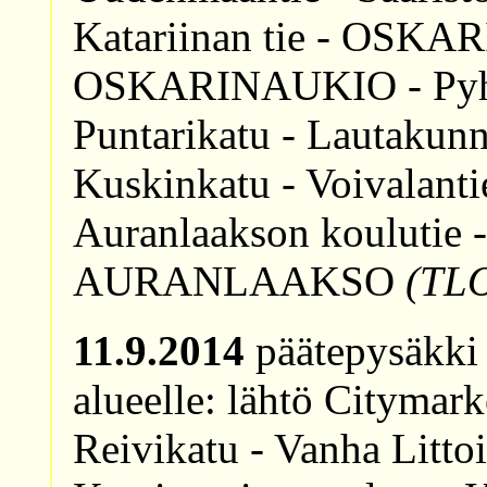
Katariinan tie - OSKA
OSKARINAUKIO - Pyhän
Puntarikatu - Lautakun
Kuskinkatu - Voivalantie.
Auranlaakson koulutie - 
AURANLAAKSO
(TL
11.9.2014
päätepysäkki 
alueelle: lähtö Citym
Reivikatu - Vanha Littoi