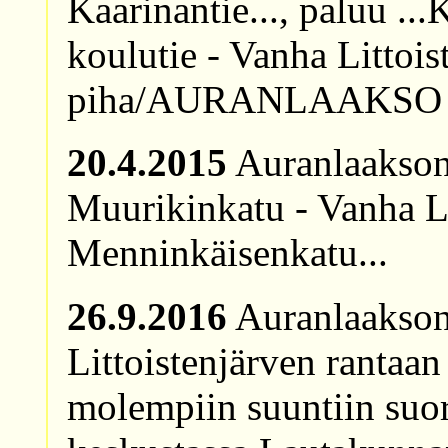
Kaarinantie..., paluu ..
koulutie - Vanha Littois
piha/AURANLAAKSO
20.4.2015
Auranlaakson 
Muurikinkatu - Vanha Lit
Menninkäisenkatu...
26.9.2016
Auranlaakson
Littoistenjärven rantaan 
molempiin suuntiin suor