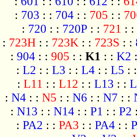
:
601
:
:
610
:
:
612
:
:
61
:
703
:
:
704
:
:
705
:
:
70
:
720
:
:
720P
:
:
721
:
:
723H
:
:
723K
:
:
723S
:
:
:
904
:
:
905
:
:
K1
:
:
K2
:
L2
:
:
L3
:
:
L4
:
:
L5
:
:
L11
:
:
L12
:
:
L13
:
:
L
:
N4
:
:
N5
:
:
N6
:
:
N7
:
:
:
N13
:
:
N14
:
:
P1
:
:
P2
:
PA2
:
:
PA3
:
:
PA4
:
: