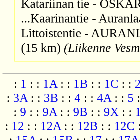
Katariinan tie - OSK
...Kaarinantie - Auranl
Littoistentie - AURA
(15 km)
(Liikenne Vesm
:
1
:
:
1A
:
:
1B
:
:
1C
:
:
:
3A
:
:
3B
:
:
4
:
:
4A
:
:
5
:
9
:
:
9A
:
:
9B
:
:
9X
:
:
:
12
:
:
12A
:
:
12B
:
:
12C
:
15A
:
:
15B
:
:
17
:
:
17A