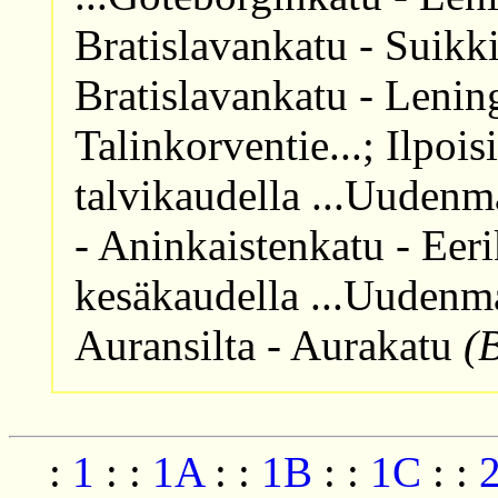
Bratislavankatu - Suikk
Bratislavankatu - Lenin
Talinkorventie...; Ilpois
talvikaudella ...Uudenm
- Aninkaistenkatu - Eer
kesäkaudella ...Uudenm
Auransilta - Aurakatu
(
:
1
:
:
1A
:
:
1B
:
:
1C
:
: