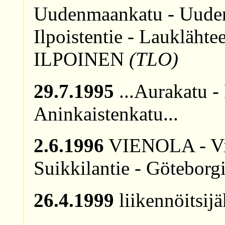
Uudenmaankatu - Uudenm
Ilpoistentie - Laukläht
ILPOINEN
(TLO)
29.7.1995
...Aurakatu - 
Aninkaistenkatu...
2.6.1996
VIENOLA - Vien
Suikkilantie - Göteborgi
26.4.1999
liikennöitsij