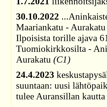
1.7.2021
liikennöitsijäk
30.10.2022
...Aninkaist
Maariankatu - Aurakat
Ilpoisista torille ajava
Tuomiokirkkosilta - Ani
Aurakatu
(C1)
24.4.2023
keskustapysä
suuntaan: uusi lähtöpai
tulee Auransillan kautta 