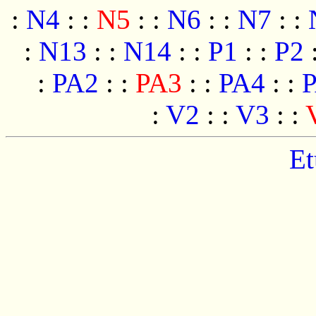
:
N4
:
:
N5
:
:
N6
:
:
N7
:
:
:
N13
:
:
N14
:
:
P1
:
:
P2
:
PA2
:
:
PA3
:
:
PA4
:
:
:
V2
:
:
V3
:
:
Et