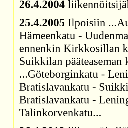
26.4.2004
liikennöitsij
25.4.2005
Ilpoisiin ...A
Hämeenkatu - Uudenmaa
ennenkin Kirkkosillan k
Suikkilan pääteaseman 
...Göteborginkatu - Len
Bratislavankatu - Suikk
Bratislavankatu - Lenin
Talinkorvenkatu...