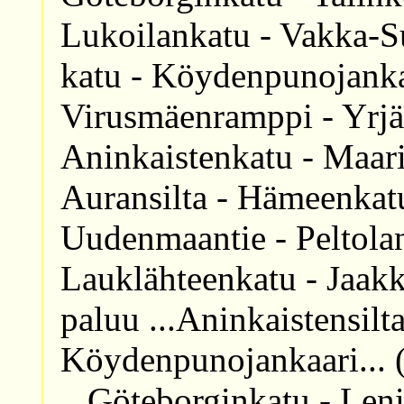
Lukoilankatu - Vakka-Su
katu - Köydenpunojanka
Virusmäenramppi - Yrjän
Aninkaistenkatu - Maar
Auransilta - Hämeenkat
Uudenmaantie - Peltolant
Lauklähteenkatu - Jaa
paluu ...Aninkaistensilt
Köydenpunojankaari... 
...Göteborginkatu - Len