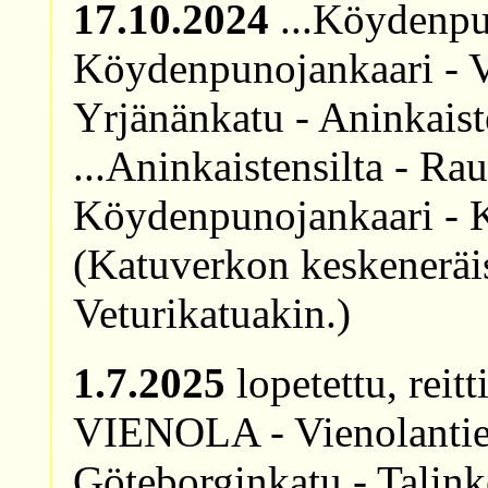
17.10.2024
...Köydenpu
Köydenpunojankaari - 
Yrjänänkatu - Aninkaiste
...Aninkaistensilta - Ra
Köydenpunojankaari - 
(Katuverkon keskeneräis
Veturikatuakin.)
1.7.2025
lopetettu, reit
VIENOLA - Vienolantie -
Göteborginkatu - Talinko