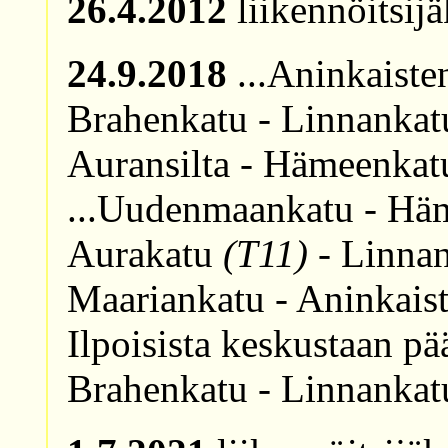
26.4.2012
liikennöitsij
24.9.2018
...Aninkaisten
Brahenkatu - Linnanka
Auransilta - Hämeenkat
...Uudenmaankatu - Häm
Aurakatu
(T11)
- Linnan
Maariankatu - Aninkaiste
Ilpoisista keskustaan pä
Brahenkatu - Linnanka