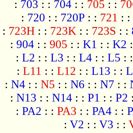
:
703
:
:
704
:
:
705
:
:
70
:
720
:
:
720P
:
:
721
:
:
723H
:
:
723K
:
:
723S
:
:
:
904
:
:
905
:
:
K1
:
:
K2
:
:
L2
:
:
L3
:
:
L4
:
:
L5
:
:
L11
:
:
L12
:
:
L13
:
:
L
:
N4
:
:
N5
:
:
N6
:
:
N7
:
:
:
N13
:
:
N14
:
:
P1
:
:
P2
:
PA2
:
:
PA3
:
:
PA4
:
:
:
V2
:
:
V3
:
: