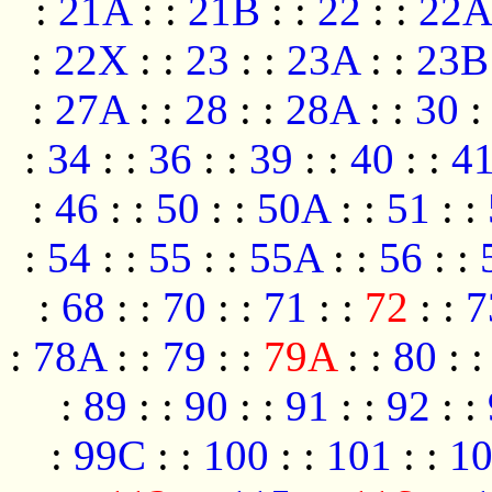
:
21A
:
:
21B
:
:
22
:
:
22A
:
22X
:
:
23
:
:
23A
:
:
23B
:
27A
:
:
28
:
:
28A
:
:
30
:
:
34
:
:
36
:
:
39
:
:
40
:
:
4
:
46
:
:
50
:
:
50A
:
:
51
:
:
:
54
:
:
55
:
:
55A
:
:
56
:
:
:
68
:
:
70
:
:
71
:
:
72
:
:
7
:
78A
:
:
79
:
:
79A
:
:
80
:
:
89
:
:
90
:
:
91
:
:
92
:
:
:
99C
:
:
100
:
:
101
:
:
1