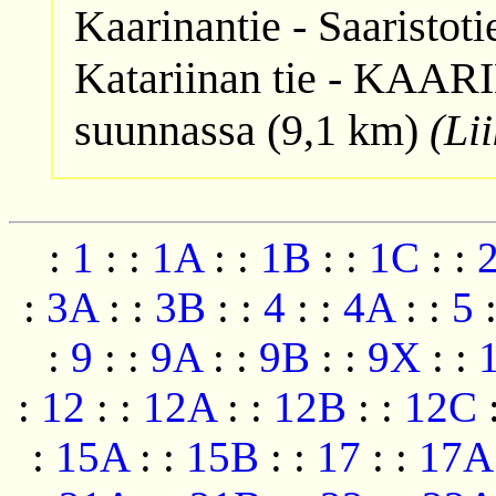
Kaarinantie - Saaristoti
Katariinan tie - KAARI
suunnassa (9,1 km)
(Li
:
1
:
:
1A
:
:
1B
:
:
1C
:
:
:
3A
:
:
3B
:
:
4
:
:
4A
:
:
5
:
9
:
:
9A
:
:
9B
:
:
9X
:
:
:
12
:
:
12A
:
:
12B
:
:
12C
:
15A
:
:
15B
:
:
17
:
:
17A