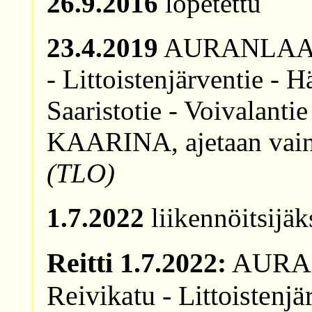
26.9.2016
lopetettu
23.4.2019
AURANLAAKSO
- Littoistenjärventie - 
Saaristotie - Voivalantie
KAARINA, ajetaan vain 
(TLO)
1.7.2022
liikennöitsijäk
Reitti 1.7.2022:
AURAN
Reivikatu - Littoistenjä