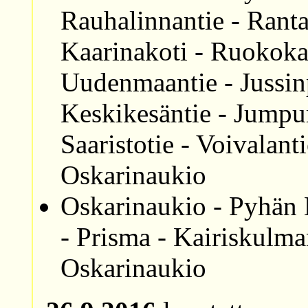
Rauhalinnantie - Rant
Kaarinakoti - Ruokokat
Uudenmaantie - Jussinp
Keskikesäntie - Jumpur
Saaristotie - Voivalant
Oskarinaukio
Oskarinaukio - Pyhän K
- Prisma - Kairiskulman
Oskarinaukio