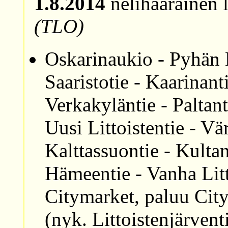
1.8.2014
nelihaarainen l
(TLO)
Oskarinaukio - Pyhän K
Saaristotie - Kaarinant
Verkakyläntie - Paltanti
Uusi Littoistentie - Vär
Kalttassuontie - Kulta
Hämeentie - Vanha Litt
Citymarket, paluu City
(nyk. Littoistenjärventi