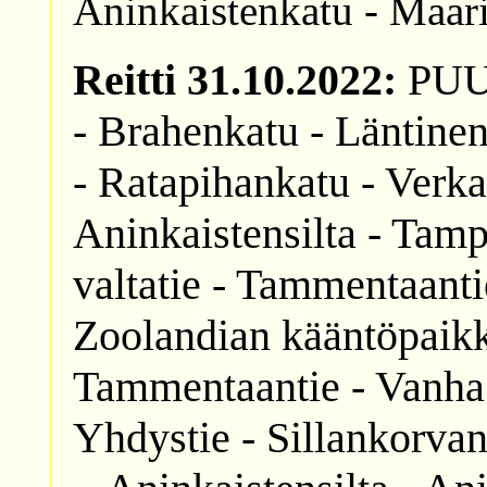
Aninkaistenkatu - Maa
Reitti 31.10.2022:
PUUT
- Brahenkatu - Läntinen
- Ratapihankatu - Verka
Aninkaistensilta - Tam
valtatie - Tammentaantie
Zoolandian kääntöpaikka
Tammentaantie - Vanha 
Yhdystie - Sillankorva