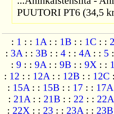
...Aninkaistensilta - A
PUUTORI PT6 (34,5 
:
1
:
:
1A
:
:
1B
:
:
1C
:
:
:
3A
:
:
3B
:
:
4
:
:
4A
:
:
5
:
9
:
:
9A
:
:
9B
:
:
9X
:
:
:
12
:
:
12A
:
:
12B
:
:
12C
:
15A
:
:
15B
:
:
17
:
:
17A
:
21A
:
:
21B
:
:
22
:
:
22A
:
22X
:
:
23
:
:
23A
:
:
23B