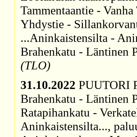
Tammentaantie - Vanha T
Yhdystie - Sillankorva
...Aninkaistensilta - An
Brahenkatu - Läntinen P
(TLO)
31.10.2022
PUUTORI PT4
Brahenkatu - Läntinen P
Ratapihankatu - Verkate
Aninkaistensilta..., palu