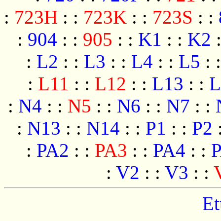
:
723H
:
:
723K
:
:
723S
:
:
:
904
:
:
905
:
:
K1
:
:
K2
:
L2
:
:
L3
:
:
L4
:
:
L5
:
:
L11
:
:
L12
:
:
L13
:
:
L
:
N4
:
:
N5
:
:
N6
:
:
N7
:
:
:
N13
:
:
N14
:
:
P1
:
:
P2
:
PA2
:
:
PA3
:
:
PA4
:
:
:
V2
:
:
V3
:
:
Et