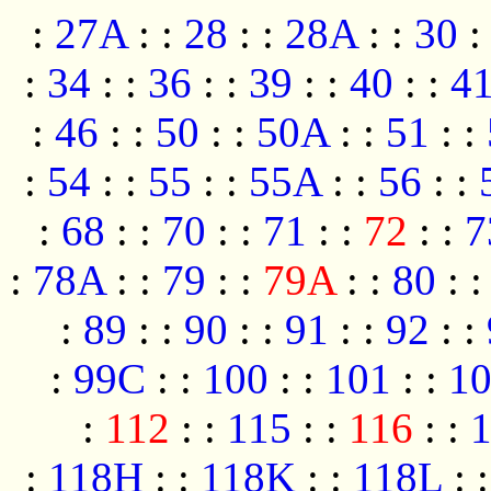
:
27A
:
:
28
:
:
28A
:
:
30
:
:
34
:
:
36
:
:
39
:
:
40
:
:
4
:
46
:
:
50
:
:
50A
:
:
51
:
:
:
54
:
:
55
:
:
55A
:
:
56
:
:
:
68
:
:
70
:
:
71
:
:
72
:
:
7
:
78A
:
:
79
:
:
79A
:
:
80
:
:
89
:
:
90
:
:
91
:
:
92
:
:
:
99C
:
:
100
:
:
101
:
:
1
:
112
:
:
115
:
:
116
:
:
:
118H
:
:
118K
:
:
118L
: