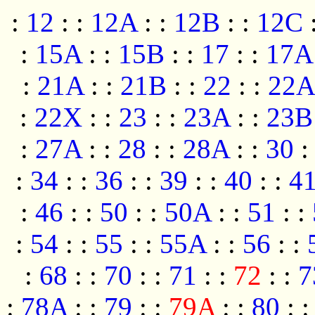
:
12
:
:
12A
:
:
12B
:
:
12C
:
15A
:
:
15B
:
:
17
:
:
17A
:
21A
:
:
21B
:
:
22
:
:
22A
:
22X
:
:
23
:
:
23A
:
:
23B
:
27A
:
:
28
:
:
28A
:
:
30
:
:
34
:
:
36
:
:
39
:
:
40
:
:
4
:
46
:
:
50
:
:
50A
:
:
51
:
:
:
54
:
:
55
:
:
55A
:
:
56
:
:
:
68
:
:
70
:
:
71
:
:
72
:
:
7
:
78A
:
:
79
:
:
79A
:
:
80
: