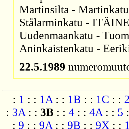
Martinsilta - Martinkat
Stålarminkatu - ITÄI
Uudenmaankatu - Tuomio
Aninkaistenkatu - Eerik
22.5.1989
numeromuuto
:
1
:
:
1A
:
:
1B
:
:
1C
:
:
:
3A
:
:
3B
:
:
4
:
:
4A
:
:
5
:
9
:
:
9A
:
:
9B
:
:
9X
:
: