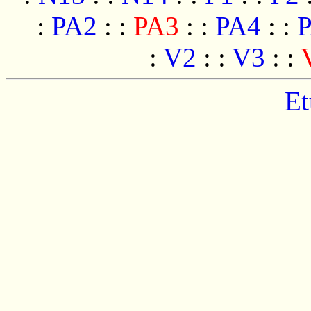
:
PA2
:
:
PA3
:
:
PA4
:
:
:
V2
:
:
V3
:
:
Et